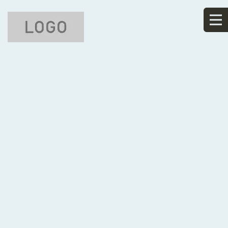
ペ
ージタイトルを入力します。
[%title%]
[%article_date_notime_wa%]
[%lead%]
[%list_start%]