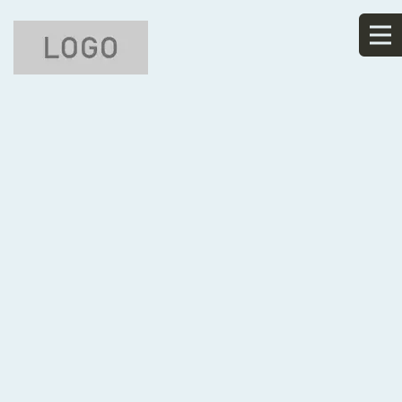
ペ
ージタイトルを入力します。
[%title%]
[%article_date_notime_wa%]
[%lead%]
[%list_start%]