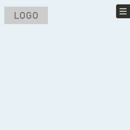
記事のカテゴリ
[%article_list_start%]
[!% if (image.url!="") { %]
[!% } %]
[%article_date_notime_wa%]
[%title%]
[%lead%]
[%article_short_50%]